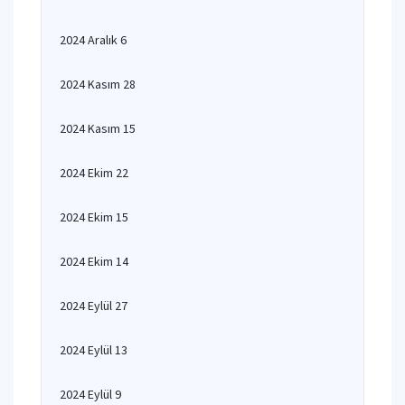
2024 Aralık 6
2024 Kasım 28
2024 Kasım 15
2024 Ekim 22
2024 Ekim 15
2024 Ekim 14
2024 Eylül 27
2024 Eylül 13
2024 Eylül 9