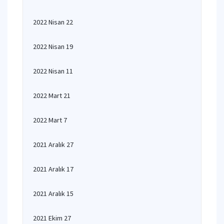
2022 Nisan 22
2022 Nisan 19
2022 Nisan 11
2022 Mart 21
2022 Mart 7
2021 Aralık 27
2021 Aralık 17
2021 Aralık 15
2021 Ekim 27