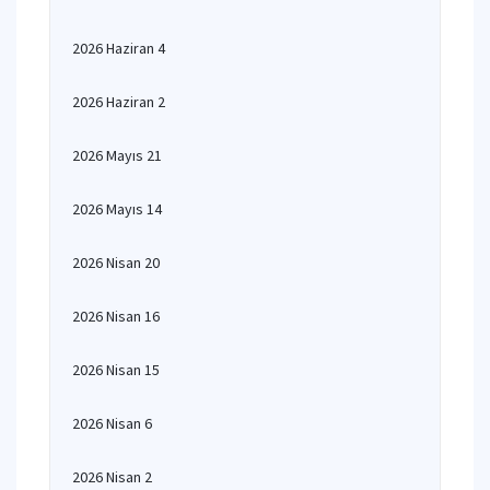
2026 Haziran 4
2026 Haziran 2
2026 Mayıs 21
2026 Mayıs 14
2026 Nisan 20
2026 Nisan 16
2026 Nisan 15
2026 Nisan 6
2026 Nisan 2