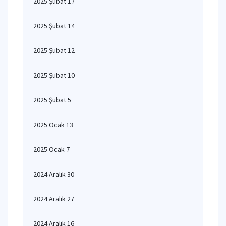
2025 Şubat 17
2025 Şubat 14
2025 Şubat 12
2025 Şubat 10
2025 Şubat 5
2025 Ocak 13
2025 Ocak 7
2024 Aralık 30
2024 Aralık 27
2024 Aralık 16