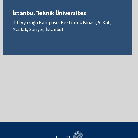
İstanbul Teknik Üniversitesi
İTÜ Ayazağa Kampüsü, Rektörlük Binası, 5. Kat,
Maslak, Sarıyer, İstanbul