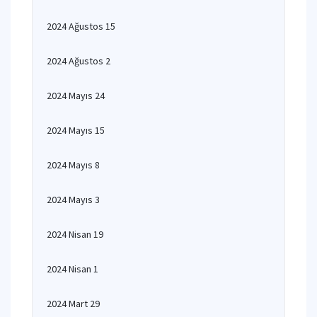
2024 Ağustos 15
2024 Ağustos 2
2024 Mayıs 24
2024 Mayıs 15
2024 Mayıs 8
2024 Mayıs 3
2024 Nisan 19
2024 Nisan 1
2024 Mart 29