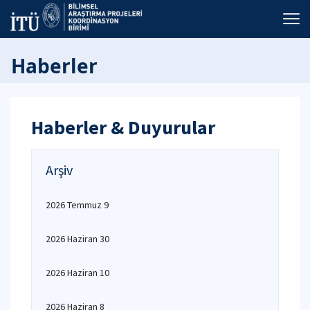
Haberler
Haberler & Duyurular
Arşiv
2026 Temmuz 9
2026 Haziran 30
2026 Haziran 10
2026 Haziran 8